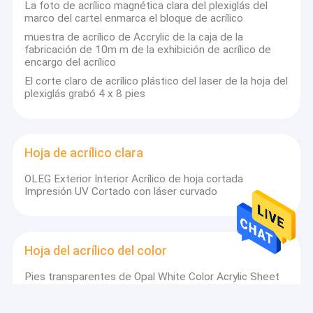
La foto de acrílico magnética clara del plexiglás del
Usos
marco del cartel enmarca el bloque de acrílico
De los acuarios a la arquitectura, de los barcos a los cuartos de
baño, de la moda a los muebles y al satinado a los planeadores
muestra de acrílico de Accrylic de la caja de la
y de las muestras de la tienda a dejar de lado. La lista es casi sin
fabricación de 10m m de la exhibición de acrílico de
fin. Pero apenas no tome nuestra palabra para ella…
encargo del acrílico
El corte claro de acrílico plástico del laser de la hoja del
plexiglás grabó 4 x 8 pies
ACRÍLICO ECHADO CLARO DEL ALBAÑIL
Hoja de acrílico clara
PARÁMETRO
OLEG Exterior Interior Acrílico de hoja cortada
Impresión UV Cortado con láser curvado
Resultado
Resultado de la
Artículo
de la
Artículo
prueba
prueba
Tensión
Hoja del acrílico del color
ESPECIFICACIÓN DE ACRÍLICO DEL
El
extensible en
94
5
Transmittance%
la rotura,
ALBAÑIL
Pies transparentes de Opal White Color Acrylic Sheet
Mpa
4x8
(Lo que sigue es la especificación de la placa de 3m m, y el
Módulo de la
tamaño disminuye con el aumento de grueso)
Dureza de
elasticidad