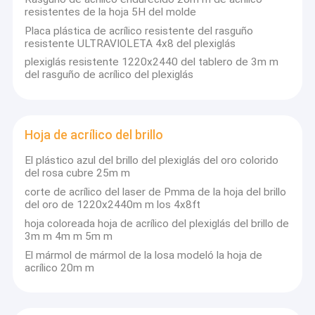
Fabricación de acrílico de encargo
resistentes de la hoja 5H del molde
Orientado al cliente, sea totalmente responsable de
Placa plástica de acrílico resistente del rasguño
nuestros clientes y personal con acciones reales.
resistente ULTRAVIOLETA 4x8 del plexiglás
plexiglás resistente 1220x2440 del tablero de 3m m
Nuestro Vision:
del rasguño de acrílico del plexiglás
Se convierte la empresa internacionalmente competitiva
del top en industria.
Nuestros valores:
Hoja de acrílico del brillo
¡Cliente-enfocado, esforzándose ser el mejor, espíritu de
equipo, desafiando constantemente!
El plástico azul del brillo del plexiglás del oro colorido
del rosa cubre 25m m
corte de acrílico del laser de Pmma de la hoja del brillo
del oro de 1220x2440m m los 4x8ft
Porqué elija al
hoja coloreada hoja de acrílico del plexiglás del brillo de
3m m 4m m 5m m
El mármol de mármol de la losa modeló la hoja de
albañil
acrílico 20m m