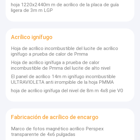
hoja 1220x2440m m de acrílico de la placa de guía
ligera de 3m m LGP
Información
Nombre: Hoja de acrílico echada
Color: Claro
Acrílico ignífugo
Grado: Óptico
Especificaciones: 1220*2440m m; 2050*3050m m etc.
Hoja de acrílico incombustible del lucite de acrílico
ignífugo a prueba de calor de Pmma
Parámetro
Hoja de acrílico ignífuga a prueba de calor
Densidad: 1.2kg/m3
incombustible de Pmma del lucite de alto nivel
Grueso: 1.8-200m m
Transmitencia: 93,4%
El panel de acrílico 14m m ignífugo incombustible
Materia prima: Muttahida Majlis-E-Amal del lucite/de Mitsubishi
ULTRAVIOLETA anti irrompible de la hoja PMMA
hoja de acrílico ignífuga del nivel de 8m m 4x8 pie V0
Descripción
Transmitiendo 93,4% de toda la luz visible ningún otro producto
ofrece una mejor transmisión ligera – ni siquiera de cristal.
Añada a esta su resistencia excelente a la erosión al aire libre,
su fuerza de alta resistencia y la resistencia de la rigidez, ligera y
Fabricación de acrílico de encargo
buena al impacto, es fácil ver porqué el claro de OLEG® es el
producto de la opción para los usos que requieren
Marco de fotos magnético acrílico Perspex
funcionamiento y durabilidad visuales críticos.
transparente de 4x6 pulgadas