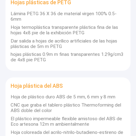
Quién es ALBAÑIL
Hojas plásticas de PETG
Viaje de la fábrica
Lámina PETG 36 X 36 de material virgen 100% 0.5-
6mm
Control de calidad
Hoja termoplástica transparente plástica fina de las
Fundaron al ALBAÑIL en 2008, foco en el abastecimiento
Éntrenos en contacto con
hojas 4x8 pie de la exhibición PETG
de soluciones todo en uno de las hojas de acrílico.
Dar salida a hojas de acrílico artificiales de las hojas
Servimos a clientes del OEM y del ODM de más de 20
Pida una cita
plásticas de 5m m PETG
países. La fábrica del ALBAÑIL cubre 40.000 metros
cuadrados, 6 importaron el sistema automático de la
hojas plásticas 0.9m m finas transparentes 1.29g/cm3
asamblea, y la salida anual 36.000 toneladas. Ofrecemos
de 4x8 pie PETG
una variedad de acrílico, incluyendo la hoja de acrílico
transparente, hoja de acrílico del color, hoja de acrílico del
Hoja de acrílico clara
acuario grande, placa de guía ligera, placa ignífuga, placa
de acrílico del espejo, hoja del ESD, tubo de acrílico y la
Hoja plástica del ABS
Hoja del acrílico del color
barra, el grueso del etc. varían a partir 1.8-100m m.
Hoja de plástico duro ABS de 5 mm, 6 mm y 8 mm
Hoja de acrílico del espejo
Hoja de acrílico del ALBAÑIL utilizar las materias primas
CNC que graba el tablero plástico Thermoforming del
de alta calidad del lucite o de Mitsubishi, producido con el
ABS doble del color
Tubos de acrílico Roces
molde de cristal de Pilkington, que fue importado de Reino
El plástico impermeable flexible amistoso del ABS de
Unido. La transmitencia y la dureza ligeras de Rockwell es
Eco artesona 12m m ambientalmente
mucho mejor que estándar industrial.
Hoja de acrílico del acuario
Hoja coloreada del acrilo-nitrilo-butadieno-estireno de