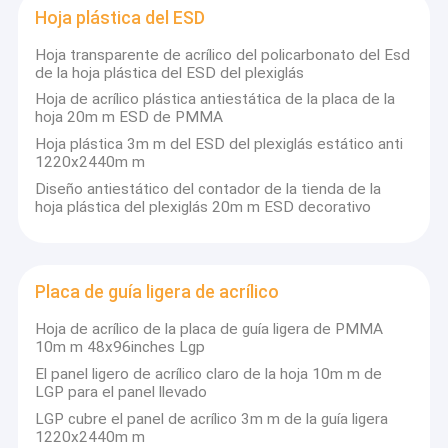
Hoja plástica del ESD
1. FÁBRICA DIRECTA
Hoja transparente de acrílico del policarbonato del Esd
Todos los clientes disfrutan del precio del
trabajo,
ex-
de la hoja plástica del ESD del plexiglás
La etiqueta, logotipo es aceptable
OEM/ODM:
Hoja de acrílico plástica antiestática de la placa de la
hoja 20m m ESD de PMMA
2. GARANTÍA DE CALIDAD
Hoja plástica 3m m del ESD del plexiglás estático anti
Todas las materias primas utilizan solamente las
1220x2440m m
marcas famosas, nuevos materiales del 100%
Diseño antiestático del contador de la tienda de la
hoja plástica del plexiglás 20m m ESD decorativo
3. GARANTÍA DE ENTREGA
Seis avanzaron las líneas de montaje automáticas,
+
+
400
los trabajadores, 10
los años de experiencia de
producción, con una salida diaria de
media de 130
la
la
Placa de guía ligera de acrílico
toneladas de hoja de acrílico
Hoja de acrílico de la placa de guía ligera de PMMA
4. GARANTÍA DE CRÉDITO
10m m 48x96inches Lgp
El proveedor del oro de Ali, ha pasado la certificación
del TUV
El panel ligero de acrílico claro de la hoja 10m m de
LGP para el panel llevado
LGP cubre el panel de acrílico 3m m de la guía ligera
1220x2440m m