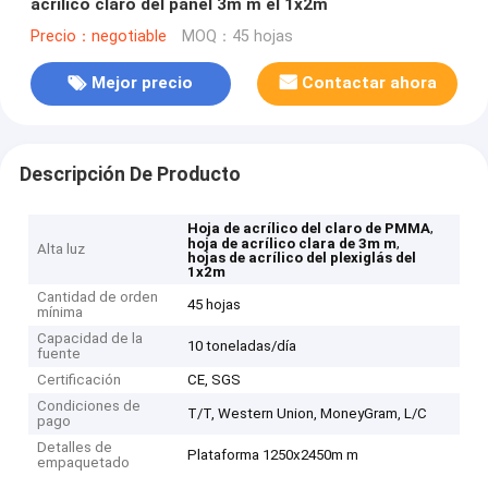
acrílico claro del panel 3m m el 1x2m
Precio：negotiable
MOQ：45 hojas
Mejor precio
Contactar ahora
Descripción De Producto
,
Hoja de acrílico del claro de PMMA
,
hoja de acrílico clara de 3m m
Alta luz
hojas de acrílico del plexiglás del
1x2m
Cantidad de orden
45 hojas
mínima
Capacidad de la
10 toneladas/día
fuente
Certificación
CE, SGS
Condiciones de
T/T, Western Union, MoneyGram, L/C
pago
Detalles de
Plataforma 1250x2450m m
empaquetado